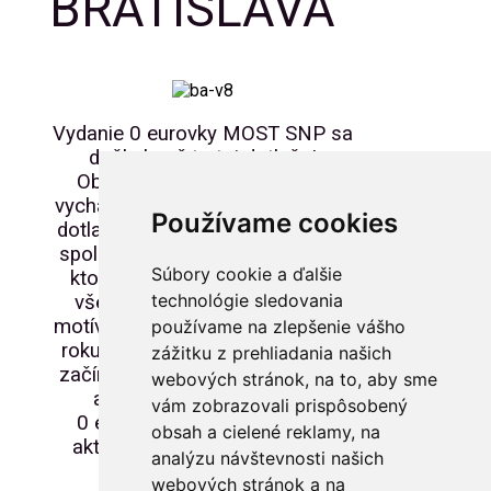
BRATISLAVA
Vydanie 0 eurovky MOST SNP sa
dočkalo už tretej dotlače!
Obľúbený motív MOST SNP
vychádza už v rámci svojej tretej
Používame cookies
dotlače. Na základe rozhodnutia
spoločnosti Oberthur Fiduciaire,
Súbory cookie a ďalšie
ktorá 0 eurovky vyrába, sa pri
technológie sledovania
všetkých dotlačiach starších
motívov, ktoré neboli dotláčané v
používame na zlepšenie vášho
roku 2025, číslovanie opätovne
zážitku z prehliadania našich
začína od čísla 1. Rovnako je to
webových stránok, na to, aby sme
aj v prípade tejto emisie.
vám zobrazovali prispôsobený
0 eurovky z tejto dotlače sú
obsah a cielené reklamy, na
aktuálne dostupné priamo vo
analýzu návštevnosti našich
vyhliadkovej veži UFO
webových stránok a na