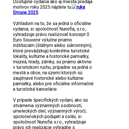
Dostupné vydania ako aj miesta predaja
motívov roku 2025 nájdete tu:
Emisie 2025
Vzhľadom na to, že sa jedná o oficiálne
vydania, si spoločnosť Nunofia, s.r.o.,
vyhradzuje právo realizovať koncept 0
Euro Souvenir výlučne priamo
inštitúciám (štátnym alebo súkromným),
ktoré prevádzkujú konkrétne turistické
lokality, kultúrne a historické pamiatky,
múzeá, hrady, zámky, sú priamo aktívne
v turistickom ruchu, prípadne sa jedná o
mestá a obce, na území ktorých sú
zaujímavé historické alebo kultúrne
pamiatky, alebo pre oficiálne informačné
a turistické kancelárie.
V prípade špecifických vydaní, ako sú
stvárnenia významných osobností,
umeleckých diel, významných výročí,
spoločenských podujatí a osláv, si
spoločnosť Nunofia s.r.o., vyhradzuje
právo ich realizácie výhradne s