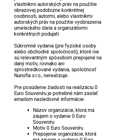
vlastníkmi autorských práv na použitie
obrazovej podobizne konkrétnej
osobnosti, autormi, alebo vlastníkmi
autorských práv na použitie vyobrazenia
umeleckého diela a organizátormi
konkrétnych podujatí.
Súkromné vydania (pre fyzické osoby
alebo obchodné spoločnosti), ktoré nie
sú relevantným spôsobom prepojené na
daný motív, rovnako ani
sprostredkované vydania, spoločnosť
Nunofia s.r.o., nerealizuje.
Pre posúdenie žiadosti na realizáciu 0
Euro Souveníru je potrebné nám zaslať
emailom nasledovné informácie:
Názov organizácie, ktorá má
záujem o vydanie 0 Euro
Souveníru
Motív 0 Euro Souveníru
Prepojenie organizácie, ktorá
má záujem o vydanie 0 Euro