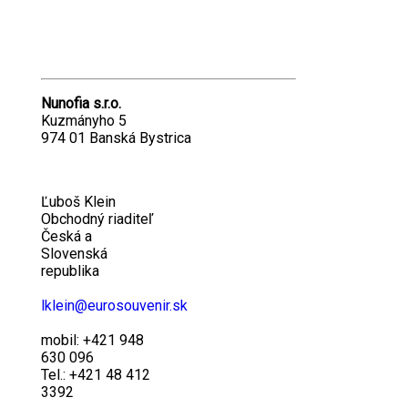
Nunofia s.r.o.
Kuzmányho 5
974 01 Banská Bystrica
Ľuboš Klein
Obchodný riaditeľ
Česká a
Slovenská
republika
lklein@eurosouvenir.sk
mobil: +421 948
630 096
Tel.: +421 48 412
3392