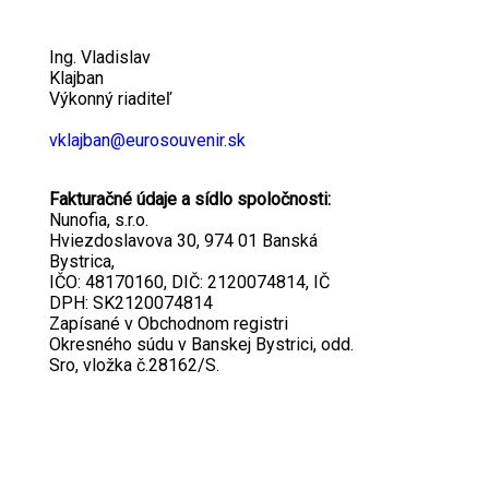
Ing. Vladislav
Klajban
Výkonný riaditeľ
vklajban@eurosouvenir.sk
Fakturačné údaje a sídlo spoločnosti:
Nunofia, s.r.o.
Hviezdoslavova 30, 974 01 Banská
Bystrica,
IČO: 48170160, DIČ: 2120074814, IČ
DPH: SK2120074814
Zapísané v Obchodnom registri
Okresného súdu v Banskej Bystrici, odd.
Sro, vložka č.28162/S.