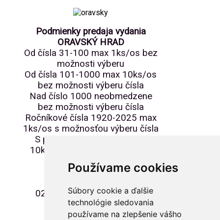
Podmienky predaja vydania
ORAVSKÝ HRAD
Od čísla 31-100 max 1ks/os bez
možnosti výberu
Od čísla 101-1000 max 10ks/os
bez možnosti výberu čísla
Nad číslo 1000 neobmedzene
bez možnosti výberu čísla
Ročníkové čísla 1920-2025 max
1ks/os s možnosťou výberu čísla
S prítlačou Anniversary max
10ks/os bez možnosti výberu
Používame cookies
Miesto predaja:
Oravský hrad
Súbory cookie a ďalšie
027 41 Oravský Podzámok
technológie sledovania
používame na zlepšenie vášho
Začiatok predaja: