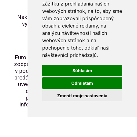
26.04. 2025 od 09.00
zážitku z prehliadania našich
webových stránok, na to, aby sme
Náklad: 5000ks (4000ks bežné
vám zobrazovali prispôsobený
vydanie, 1000ks s prítlačou
obsah a cielené reklamy, na
Anniversary)
analýzu návštevnosti našich
webových stránok a na
Cena: 3,50€/ks
pochopenie toho, odkiaľ naši
návštevníci prichádzajú.
Euro Souvenir Slovensko nenesie
zodpovednosť za prípadné zmeny
v podmienkach predaja zo strany
Súhlasím
predávajúceho. Informácie vyššie
Odmietam
uvedené sú len informatívneho
charakteru. O aktuálnych
Zmeniť moje nastavenia
podmienkach predaja sa
informujte priamo u predajcu.