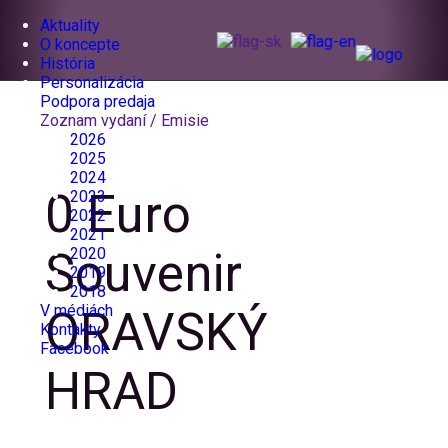
Aktuality
O koncepte
História
Personalizácia
Podpora predaja
Zoznam vydaní / Emisie
2026
2025
2024
0 Euro
2023
2022
2021
2020
Souvenir
2019
2018
V médiách
ORAVSKÝ
Kontakty
Facebook
HRAD