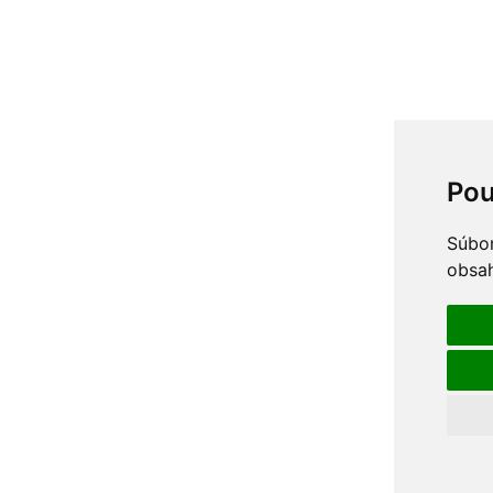
Pou
Súbor
obsah