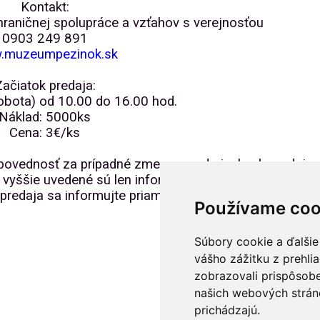
Kontakt:
hraničnej spolupráce a vzťahov s verejnosťou
0903 249 891
.muzeumpezinok.sk
Začiatok predaja:
obota) od 10.00 do 16.00 hod.
Náklad: 5000ks
Cena: 3€/ks
dpovednosť za prípadné zmeny v podmienkach predaja
 vyššie uvedené sú len informatívneho charakteru. O
redaja sa informujte priamo u predajcu.
Používame coo
Súbory cookie a ďalšie
vášho zážitku z prehli
zobrazovali prispôsobe
našich webových stráno
prichádzajú.