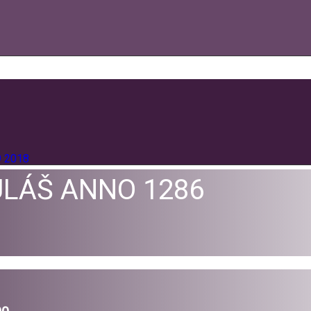
9
2018
ULÁŠ ANNO 1286