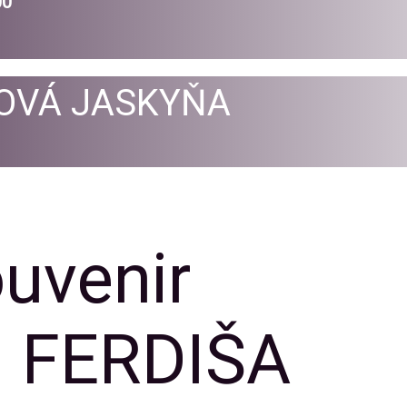
00
OVÁ JASKYŇA
ouvenir
 FERDIŠA