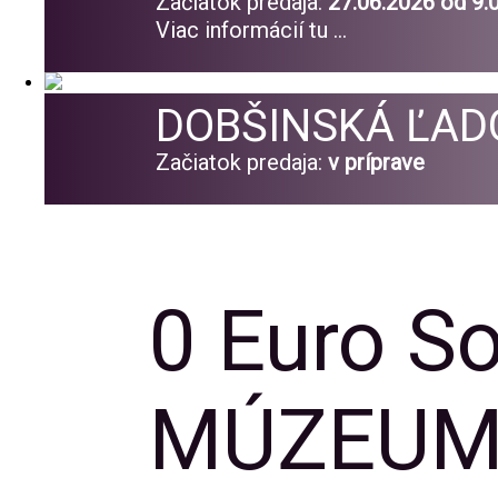
Začiatok predaja:
27.06.2026 od 9.
Viac informácií tu ...
DOBŠINSKÁ ĽAD
Začiatok predaja:
v príprave
0 Euro S
MÚZEUM