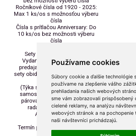
bez možnosti výberu čísla
Ročníkové čísla od 1920 - 2025:
Max 1 ks/os s možnosťou výberu
čísla
Čísla s prítlačou Anniversary: Do
10 ks/os bez možnosti výberu
čísla
Sety s rovnakými číslami:
Vydania sa budú v prvý deň
Používame cookies
predaja prioritne predávať ako
sety obidvoch vydaní s rovnakými
Súbory cookie a ďalšie technológie 
číslami.
používame na zlepšenie vášho zážit
(Týka sa každej číselnej rady
prehliadania našich webových stráno
samostatne. Čísla sa nebudú
sme vám zobrazovali prispôsobený 
párovať naprieč jednotlivými
cielené reklamy, na analýzu návštevn
radami – napr. bežné s
webových stránok a na pochopenie t
Anniversary atď.)
naši návštevníci prichádzajú.
Termín predaja: 27.02.2025 od
8:00 do 12:00
Súhlasím