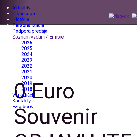
Aktuality
O koncepte
História
Personalizácia
Podpora predaja
Zoznam vydaní / Emisie
2026
2025
2024
2023
2022
2021
2020
0 Euro
2019
2018
V médiách
Kontakty
Souvenir
Facebook