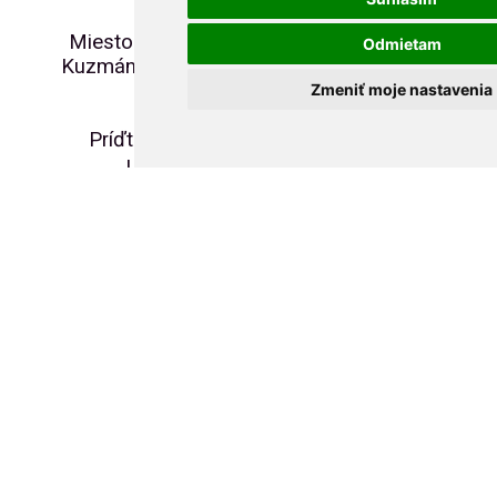
Miesto predaja: Nunofia s.r.o.,
Odmietam
Kuzmányho 5, Banská Bystrica,
prízemie
Zmeniť moje nastavenia
Príďte si zabezpečiť nové
unikátne vydania!
Tešíme sa na vás!
bankovka@eurosouvenir.sk
mobil: +421 948 630 096