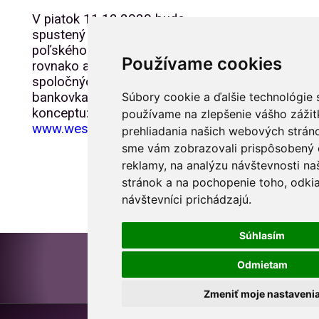
V piatok 11.12.2020 bude
spustený aj online predaj
poľského vianočného vydania a
Používame cookies
rovnako ako aj poslednej časti
spoločných foldrov s troma
Súbory cookie a ďalšie technológie 
bankovkami na stránke poľského
konceptu:
používame na zlepšenie vášho zážit
www.wesolychswiat2020.esouvenir.pl
prehliadania našich webových stráno
sme vám zobrazovali prispôsobený 
reklamy, na analýzu návštevnosti n
stránok a na pochopenie toho, odkia
návštevníci prichádzajú.
Súhlasím
Odmietam
Zmeniť moje nastaveni