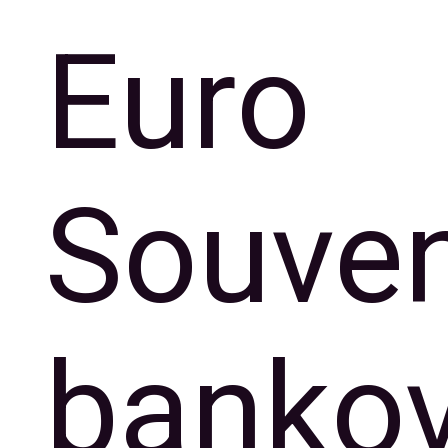
Euro
Souven
banko