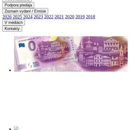
Podpora predaja
Zoznam vydaní / Emisie
2026
2025
2024
2023
2022
2021
2020
2019
2018
V médiách
Kontakty
LIPTOVSKÝ
MIKULÁŠ ANNO
1286
Začiatok predaja:
11.06.2026
Viac informácií tu ...