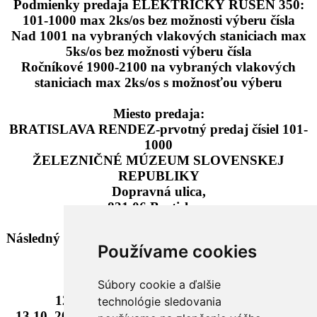
Podmienky predaja ELEKTRICKÝ RUŠEŇ 350:
101-1000 max 2ks/os bez možnosti výberu čísla
Nad 1001 na vybraných vlakových staniciach max
5ks/os bez možnosti výberu čísla
Ročníkové 1900-2100 na vybraných vlakových
staniciach max 2ks/os s možnosťou výberu
Miesto predaja:
BRATISLAVA RENDEZ-prvotný predaj čísiel 101-
1000
ŽELEZNIČNÉ MÚZEUM SLOVENSKEJ
REPUBLIKY
Dopravná ulica,
831 06 Bratislava
Následný predaj na vybraných vlakových
staniciach
Používame cookies
podľa rozdelenia čísel a miest.
Začiatok predaja:
Súbory cookie a ďalšie
12.10. 2024 od 10.00 čísla 101-1000
technológie sledovania
13.10. 2024 ostatné čísla na vybraných staniciach