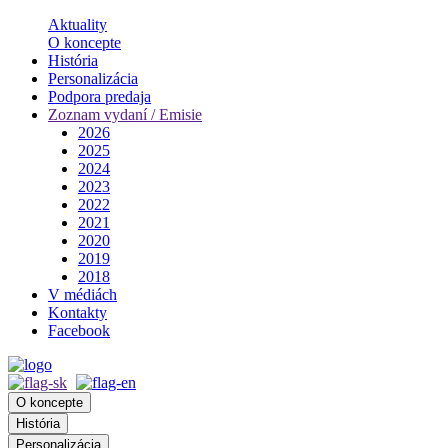
Aktuality
O koncepte
História
Personalizácia
Podpora predaja
Zoznam vydaní / Emisie
2026
2025
2024
2023
2022
2021
2020
2019
2018
V médiách
Kontakty
Facebook
O koncepte
História
Personalizácia