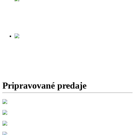
PRIEVIDZA
Začiatok predaja:
27.06.2026 od 9.00
Viac informácií tu ...
DOBŠINSKÁ
ĽADOVÁ JASKYŇA
Začiatok predaja:
v príprave
Pripravované predaje