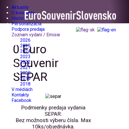
Aktuality
O koncepte
História
Personalizácia
Podpora predaja
Zoznam vydaní / Emisie
2026
0 Euro
2025
2024
2023
Souvenir
2022
2021
SEPAR
2020
2019
2018
V médiách
Kontakty
Facebook
Podmienky predaja vydania
SEPAR:
Bez možnosti výberu čísla. Max
10ks/objednávka.