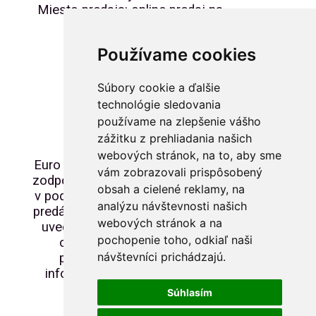
Miesto predaja: online predaj na
www.rukahore.sk
Používame cookies
Začiatok predaja:
04.04. 2024 od 16.44
Súbory cookie a ďalšie
Náklad: 10000ks
technológie sledovania
používame na zlepšenie vášho
Cena: 3€/ks
zážitku z prehliadania našich
webových stránok, na to, aby sme
Euro Souvenir Slovensko nenesie
vám zobrazovali prispôsobený
zodpovednosť za prípadné zmeny
obsah a cielené reklamy, na
v podmienkach predaja zo strany
analýzu návštevnosti našich
predávajúceho. Informácie vyššie
webových stránok a na
uvedené sú len informatívneho
pochopenie toho, odkiaľ naši
charakteru. O aktuálnych
návštevníci prichádzajú.
podmienkach predaja sa
informujte priamo u predajcu.
Súhlasím