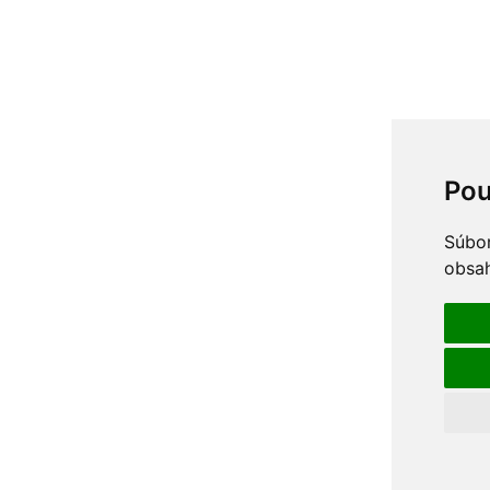
Pou
Súbor
obsah