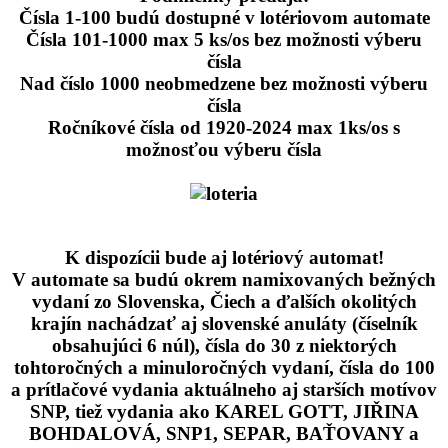
Čísla 1-100 budú dostupné v lotériovom automate
Čísla 101-1000 max 5 ks/os bez možnosti výberu
čísla
Nad číslo 1000 neobmedzene bez možnosti výberu
čísla
Ročníkové čísla od 1920-2024 max 1ks/os s
možnosťou výberu čísla
K dispozícii bude aj lotériový automat!
V automate sa budú okrem namixovaných bežných
vydaní zo Slovenska, Čiech a ďalších okolitých
krajín nachádzať aj slovenské anuláty (číselník
obsahujúci 6 núl), čísla do 30 z niektorých
tohtoročných a minuloročných vydaní, čísla do 100
a prítlačové vydania aktuálneho aj starších motívov
SNP, tiež vydania ako KAREL GOTT, JIŘINA
BOHDALOVÁ, SNP1, SEPAR, BAŤOVANY a