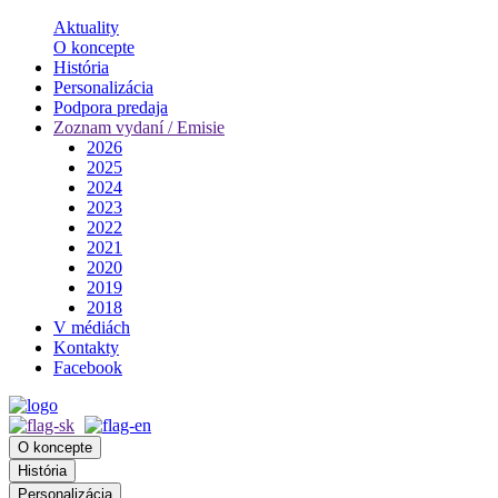
Aktuality
O koncepte
História
Personalizácia
Podpora predaja
Zoznam vydaní / Emisie
2026
2025
2024
2023
2022
2021
2020
2019
2018
V médiách
Kontakty
Facebook
O koncepte
História
Personalizácia