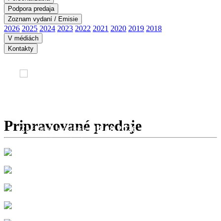
Podpora predaja
Zoznam vydaní / Emisie
2026
2025
2024
2023
2022
2021
2020
2019
2018
V médiách
Kontakty
RÁMA ÚDOLIA
MUSEU
I
SLOVA
Pripravované predaje
UPRIS
aja:
14.08.2026
í tu ...
Začiatok preda