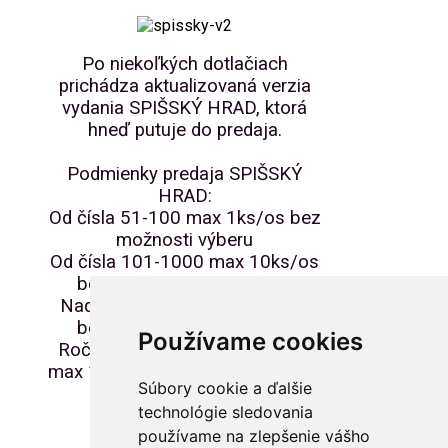
Po niekoľkých dotlačiach
prichádza aktualizovaná verzia
vydania SPIŠSKÝ HRAD, ktorá
hneď putuje do predaja.
Podmienky predaja SPIŠSKÝ
HRAD:
Od čísla 51-100 max 1ks/os bez
možnosti výberu
Od čísla 101-1000 max 10ks/os
bez možnosti výberu čísla
Nad číslo 1000 neobmedzene
bez možnosti výberu čísla
Používame cookies
Ročníkové čísla od 1920-2024
max 1ks/os s možnosťou výberu
Súbory cookie a ďalšie
čísla
technológie sledovania
používame na zlepšenie vášho
Náklad: 5000ks