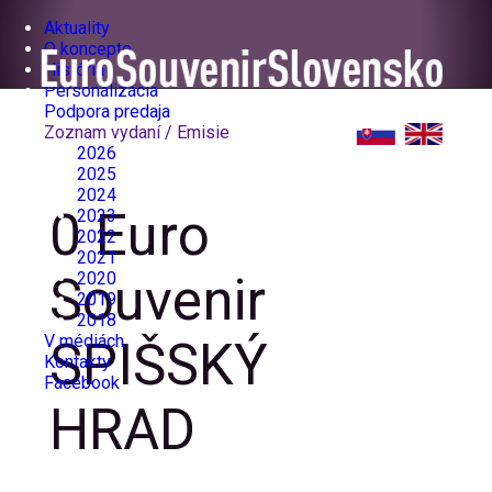
Aktuality
O koncepte
História
Personalizácia
Podpora predaja
Zoznam vydaní / Emisie
2026
2025
2024
0 Euro
2023
2022
2021
2020
Souvenir
2019
2018
V médiách
SPIŠSKÝ
Kontakty
Facebook
HRAD