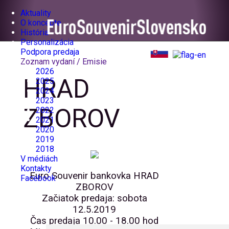
Aktuality
O koncepte
História
Personalizácia
Podpora predaja
Zoznam vydaní / Emisie
2026
HRAD
2025
2024
2023
ZBOROV
2022
2021
2020
2019
2018
V médiách
Kontakty
Euro Souvenir bankovka HRAD
Facebook
ZBOROV
Začiatok predaja: sobota
12.5.2019
Čas predaja 10.00 - 18.00 hod