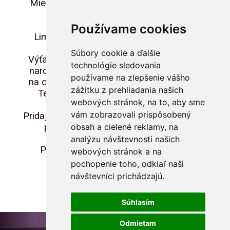
Miesto predaja: dolné nádvorie
Zborovského hradu
Cena: 3,- €
Používame cookies
Limit na osobu je max. 30 ks
Súbory cookie a ďalšie
Výťažok z predaja poputuje ako
technológie sledovania
narodeninový darček Združeniu
používame na zlepšenie vášho
na obnovu Zborovského hradu.
zážitku z prehliadania našich
Tento rok oslávia svoje 10.
webových stránok, na to, aby sme
výročie!
vám zobrazovali prispôsobený
Pridajte sa ku gratulantom aj VY a
prispejte na dobrú vec!!!
obsah a cielené reklamy, na
analýzu návštevnosti našich
Podujatie sa uskutoční za
webových stránok a na
každého počasia.
pochopenie toho, odkiaľ naši
návštevníci prichádzajú.
Súhlasím
Odmietam