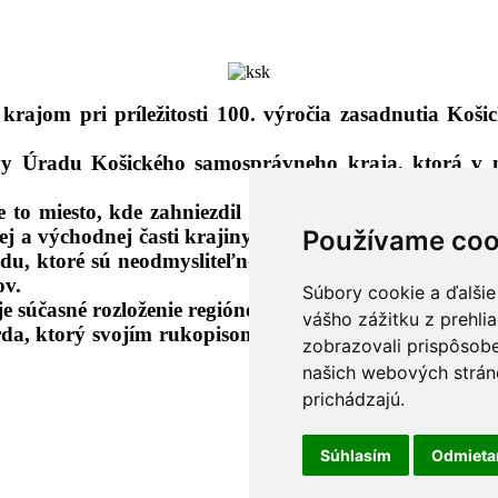
jom pri príležitosti 100. výročia zasadnutia Koši
y Úradu Košického samosprávneho kraja, ktorá v mi
e to miesto, kde zahniezdil aj sokol rároh – symbol K
Používame coo
j a východnej časti krajiny – v Košickom kraji je to 
du, ktoré sú neodmysliteľnou súčasťou ducha regiónu a
ov.
Súbory cookie a ďalšie
 súčasné rozloženie regiónov Košickej župy aj s ich n
vášho zážitku z prehli
da, ktorý svojím rukopisom preniesol bohatú históriu
zobrazovali prispôsobe
našich webových stráno
prichádzajú.
Súhlasím
Odmiet