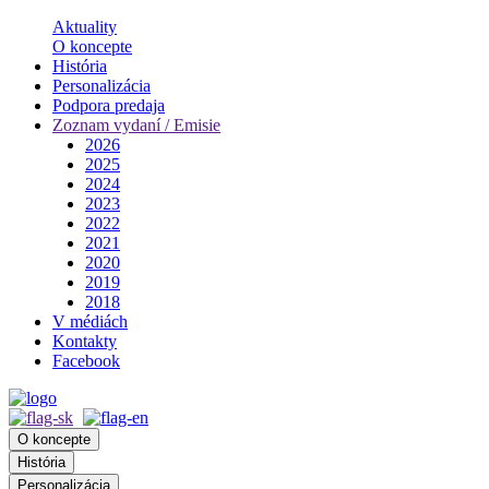
Aktuality
O koncepte
História
Personalizácia
Podpora predaja
Zoznam vydaní / Emisie
2026
2025
2024
2023
2022
2021
2020
2019
2018
V médiách
Kontakty
Facebook
O koncepte
História
Personalizácia