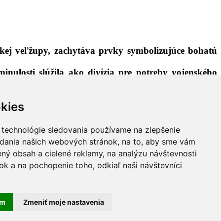
ckej veľžupy, zachytáva prvky symbolizujúce bohatú
nulosti slúžila ako divízia pre potreby vojenského
ošického kraja. Sokol rároh je najväčší zo sokolov v
kies
v Slovenskom raji, Slovenskom krase, Košickej kotline
 evokuje tiež spojenie minulosti a súčasnosti, ako aj
 technológie sledovania používame na zlepšenie
ázvami.
adania našich webových stránok, na to, aby sme vám
 a kultúru Košického kraja na papier a premenil ju v
ný obsah a cielené reklamy, na analýzu návštevnosti
k a na pochopenie toho, odkiaľ naši návštevníci
am
Zmeniť moje nastavenia