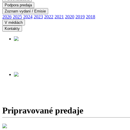
Podpora predaja
Zoznam vydaní / Emisie
2026
2025
2024
2023
2022
2021
2020
2019
2018
V médiách
Kontakty
PANORÁMA ÚDOLIA 
Začiatok predaja:
14.08.2026
Viac informácií tu ...
MUSEUM OF THE SL
Začiatok predaja:
28.8.2026
Pripravované predaje