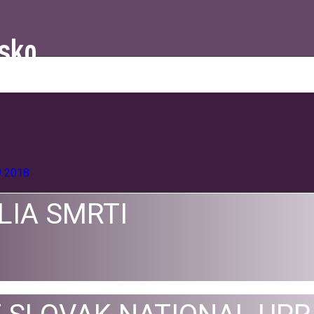
9
2018
IA SMRTI