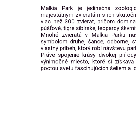
Malkia Park je jedinečná zoologi
majestátnym zvieratám s ich skutočný
viac než 300 zvierat, pričom domin
púšťové, tigre sibírske, leopardy škvrn
Mnohé zvieratá v Malkia Parku na
symbolom druhej šance, odbornej sta
vlastný príbeh, ktorý robí návštevu p
Práve spojenie krásy divokej prírod
výnimočné miesto, ktoré si získava 
poctou svetu fascinujúcich šeliem a i