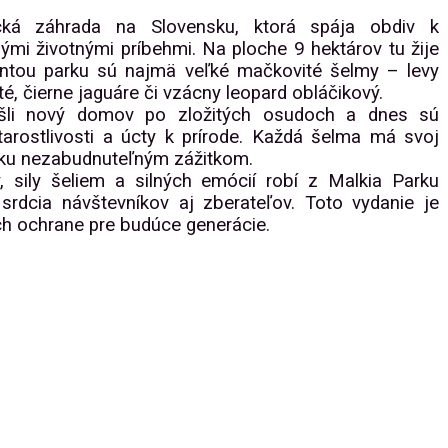
cká záhrada na Slovensku, ktorá spája obdiv k
mi životnými príbehmi. Na ploche 9 hektárov tu žije
antou parku sú najmä veľké mačkovité šelmy – levy
ité, čierne jaguáre či vzácny leopard obláčikový.
šli nový domov po zložitých osudoch a dnes sú
rostlivosti a úcty k prírode. Každá šelma má svoj
arku nezabudnuteľným zážitkom.
y, sily šeliem a silných emócií robí z Malkia Parku
srdcia návštevníkov aj zberateľov. Toto vydanie je
ch ochrane pre budúce generácie.