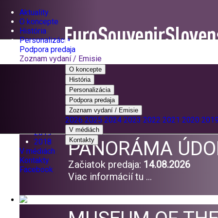
Aktuality
O koncepte
História
Personalizácia
Podpora predaja
Zoznam vydaní / Emisie
2026
O koncepte
2025
História
2024
Personalizácia
2023
Podpora predaja
2022
Zoznam vydaní / Emisie
2021
2026
2025
2024
2023
2022
2021
2020
201
2020
V médiách
2019
Kontakty
2018
PANORÁMA ÚDOL
V médiách
Kontakty
Začiatok predaja:
14.08.2026
Facebook
Viac informácií tu ...