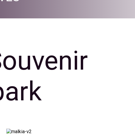
Souvenir
park