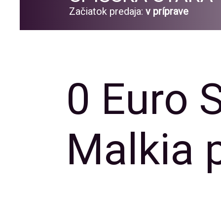
Začiatok predaja:
v príprave
0 Euro 
Malkia 