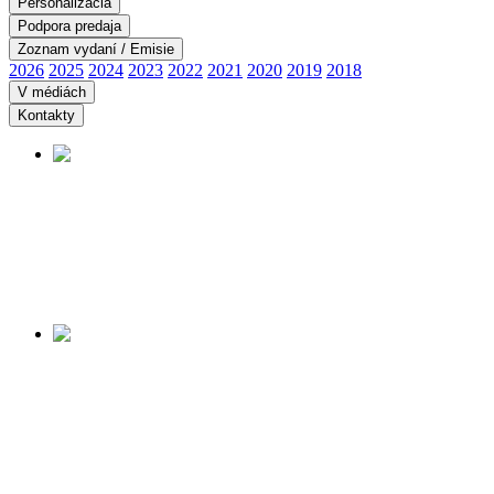
Personalizácia
Podpora predaja
Zoznam vydaní / Emisie
2026
2025
2024
2023
2022
2021
2020
2019
2018
V médiách
Kontakty
PANORÁMA ÚDOLIA
SMRTI
Začiatok predaja:
14.08.2026
Viac informácií tu ...
MUSEUM OF THE
SLOVAK NATIONAL
UPRISING