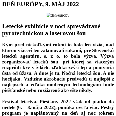
DEŇ EURÓPY, 9. MÁJ 2022
Letecké exhibície v noci sprevádzané
pyrotechnickou a laserovou šou
Kým pred niekoľkými rokmi to bola len vízia, nad
ktorou viacerí len zalamovali rukami, pre Slovenskú
leteckú agentúru, s. r. o. to bola výzva. Výzva
zorganizovať leteckú šou, pri ktorej sa viacerým
rozprúdi krv v žilách, zľahka zvýši tep a pootvoria
ústa od úžasu. A dnes je tu. Nočná letecká šou. A nie
hocijaká. Vzdušné akrobacie predvedú tí najlepší z
najlepších a vďaka moderným technológiám bude
piešťanské nebo rozžiarené ako ešte nikdy.
Festival letectva, Piešťany 2022 však od piatku do
nedele (6. – 8.mája 2022), ponúka oveľa viac. Pestrý
program je naplánovaný na deň aj noc (okrem