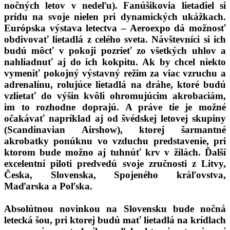
nočných letov v nedeľu). Fanúšikovia lietadiel si
prídu na svoje nielen pri dynamických ukážkach.
Európska výstava letectva – Aeroexpo dá možnosť
obdivovať lietadlá z celého sveta. Návštevníci si ich
budú môcť v pokoji pozrieť zo všetkých uhlov a
nahliadnuť aj do ich kokpitu. Ak by chcel niekto
vymeniť pokojný výstavný režim za viac vzruchu a
adrenalínu, rolujúce lietadlá na dráhe, ktoré budú
vzlietať do výšin kvôli ohromujúcim akrobaciám,
im to rozhodne doprajú. A práve tie je možné
očakávať napríklad aj od švédskej letovej skupiny
(Scandinavian Airshow), ktorej šarmantné
akrobatky ponúknu vo vzduchu predstavenie, pri
ktorom bude možno aj tuhnúť krv v žilách. Ďalší
excelentní piloti predvedú svoje zručnosti z Litvy,
Česka, Slovenska, Spojeného kráľovstva,
Maďarska a Poľska.
Absolútnou novinkou na Slovensku bude nočná
letecká šou, pri ktorej budú mať lietadlá na krídlach