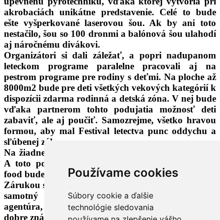
upevnenú pyrotechniku, vďaka ktorej vytvoria pri
akrobaciách unikátne predstavenie. Celé to bude
ešte vyšperkované laserovou šou. Ak by ani toto
nestačilo, šou so 100 dronmi a balónová šou ulahodí
aj náročnému divákovi.
Organizátori si dali záležať, a popri nadupanom
leteckom programe paralelne pracovali aj na
pestrom programe pre rodiny s deťmi. Na ploche až
8000m2 bude pre deti všetkých vekových kategórií k
dispozícii zdarma rodinná a detská zóna. V nej bude
vďaka partnerom tohto podujatia možnosť deti
zabaviť, ale aj poučiť. Samozrejme, všetko hravou
formou, aby mal Festival letectva punc oddychu a
sľúbenej zábavy.
Na žiadnej dobrej akcii nesmie chýba chutné jedlo.
A toto podujatie nebude výnimkou. Pestrý streed
Používame cookies
food bude jeho súčasťou.
Zárukou skvelej šou by mohol byť pre návštevníkov
samotný hlavný organizátor (Slovenská letecká
Súbory cookie a ďalšie
agentúra, s. r. o.), ktorý už roky prináša verejnosti
technológie sledovania
dobre známy SIAF.
používame na zlepšenie vášho