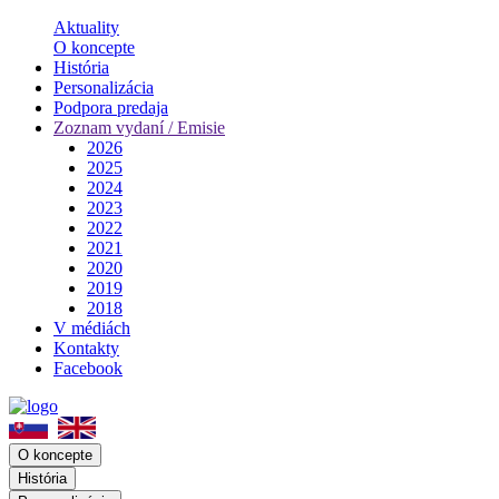
Aktuality
O koncepte
História
Personalizácia
Podpora predaja
Zoznam vydaní / Emisie
2026
2025
2024
2023
2022
2021
2020
2019
2018
V médiách
Kontakty
Facebook
O koncepte
História